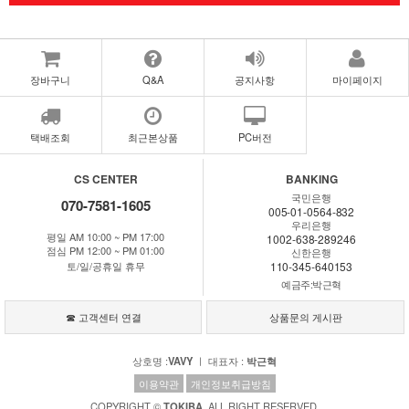
장바구니
Q&A
공지사항
마이페이지
택배조회
최근본상품
PC버전
CS CENTER
BANKING
국민은행
070-7581-1605
005-01-0564-832
우리은행
평일 AM 10:00 ~ PM 17:00
1002-638-289246
점심 PM 12:00 ~ PM 01:00
신한은행
토/일/공휴일 휴무
110-345-640153
예금주:박근혁
☎ 고객센터 연결
상품문의 게시판
상호명 :
VAVY
ㅣ 대표자 :
박근혁
이용약관
개인정보취급방침
COPYRIGHT ©
TOKIBA
. ALL RIGHT RESERVED.