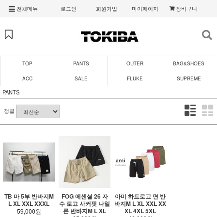
전체메뉴
로그인
회원가입
마이페이지
장바구니
TOP
PANTS
OUTER
BAG&SHOES
ACC
SALE
FLUKE
SUPREME
PANTS
정렬
TB 마 5부 반바지M
FOG 에센셜 26 자
아미 하트로고 면 반
L XL XXL XXXL
수 로고 사커핏 나일
바지M L XL XXL XX
론 반바지M L XL
XL 4XL 5XL
59,000원