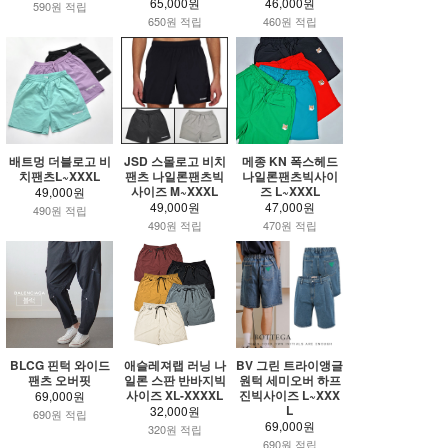
65,000원
46,000원
590원 적립
650원 적립
460원 적립
배트멍 더블로고 비
JSD 스몰로고 비치
메종 KN 폭스헤드
치팬츠L~XXXL
팬츠 나일론팬츠빅
나일론팬츠빅사이
사이즈 M~XXXL
즈 L~XXXL
49,000원
49,000원
47,000원
490원 적립
490원 적립
470원 적립
BLCG 핀턱 와이드
애슬레져랩 러닝 나
BV 그린 트라이앵글
팬츠 오버핏
일론 스판 반바지빅
원턱 세미오버 하프
사이즈 XL-XXXXL
진빅사이즈 L~XXX
69,000원
L
32,000원
690원 적립
69,000원
320원 적립
690원 적립