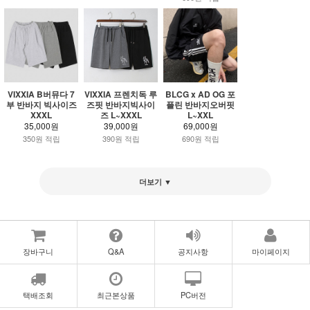
VIXXIA B버뮤다 7
VIXXIA 프렌치독 루
BLCG x AD OG 포
부 반바지 빅사이즈
즈핏 반바지빅사이
플린 반바지오버핏
XXXL
즈 L~XXXL
L~XXL
35,000원
39,000원
69,000원
350원 적립
390원 적립
690원 적립
더보기 ▼
장바구니
Q&A
공지사항
마이페이지
택배조회
최근본상품
PC버전