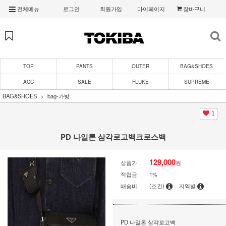
전체메뉴
로그인
회원가입
마이페이지
장바구니
TOP
PANTS
OUTER
BAG&SHOES
ACC
SALE
FLUKE
SUPREME
BAG&SHOES
bag-가방
1
PD 나일론 삼각로고백크로스백
129,000
상품가
원
적립금
1%
배송비
(조건)
지역별
PD 나일론 삼각로고백