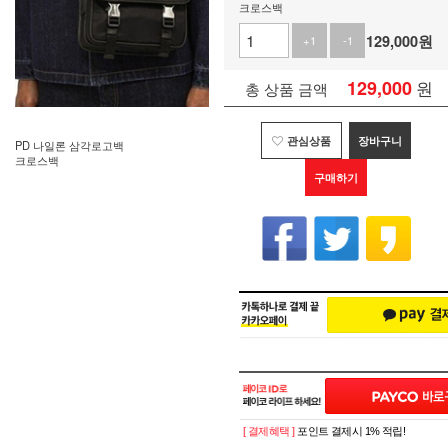
크로스백
129,000
원
+1
-1
129,000
원
총 상품 금액
관심상품
장바구니
PD 나일론 삼각로고백
크로스백
구매하기
[ 결제혜택 ]
포인트 결제시 1% 적립!