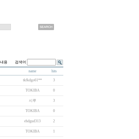
내용 검색어
name
hits
tkfkdgo61**
3
TOKIBA
0
시루
3
TOKIBA
0
ehdgud313
2
TOKIBA
1